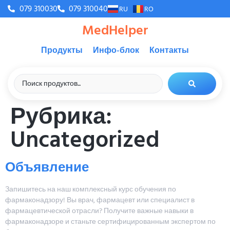
079 310030
079 310040
RU
RO
MedHelper
Продукты
Инфо-блок
Контакты
Рубрика:
Uncategorized
Объявление
Запишитесь на наш комплексный курс обучения по
фармаконадзору! Вы врач, фармацевт или специалист в
фармацевтической отрасли? Получите важные навыки в
фармаконадзоре и станьте сертифицированным экспертом по