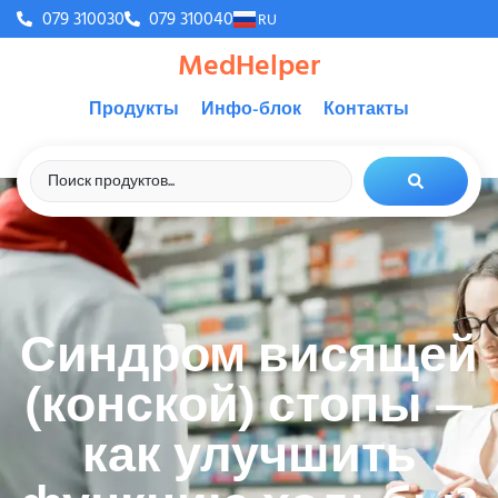
079 310030
079 310040
RU
MedHelper
Продукты
Инфо-блок
Контакты
Синдром висящей
(конской) стопы —
как улучшить