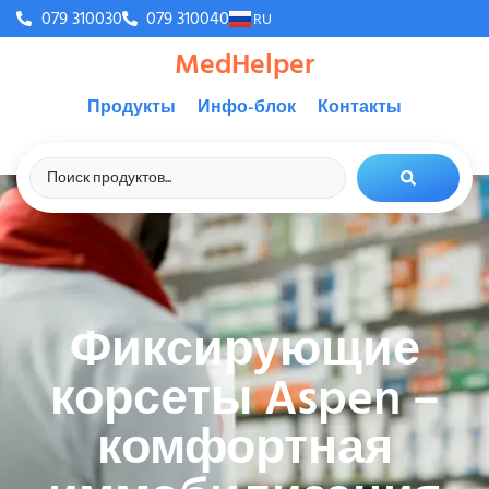
079 310030
079 310040
RU
MedHelper
Продукты
Инфо-блок
Контакты
Фиксирующие
корсеты Aspen –
комфортная