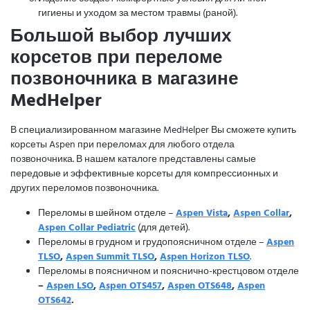
гигиены и уходом за местом травмы (раной).
Большой выбор лучших
корсетов при переломе
позвоночника в магазине
MedHelper
В специализированном магазине MedHelper Вы сможете купить
корсеты Aspen при переломах для любого отдела
позвоночника. В нашем каталоге представлены самые
передовые и эффективные корсеты для компрессионных и
других переломов позвоночника.
Переломы в шейном отделе –
Aspen Vista
,
Aspen Collar
,
Aspen Collar Pediatric
(для детей).
Переломы в грудном и грудопоясничном отделе –
Aspen
TLSO
,
Aspen Summit TLSO
,
Aspen Horizon TLSO
.
Переломы в поясничном и пояснично-крестцовом отделе
–
Aspen LSO
,
Aspen OTS457
,
Aspen OTS648
,
Aspen
OTS642
.