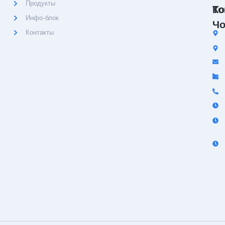
Продукты
Ко
То
Инфо-блок
Чо
Контакты