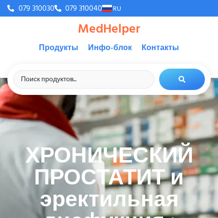
079 310030
079 310040
RU
MedHelper
Продукты
Инфо-блок
Контакты
ХРОНИЧЕСКИЙ
ПРОСТАТИТ и
эректильная