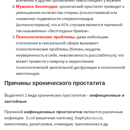
влечения и другие проявления «импотенции» у мужчин.
Мужское бесплодие
: хронический простатит приводит к
уменьшению количества спермы (
олигоспермия
) или
снижению подвижности сперматозоидов
(
астеноспермия
), что в 40% случаев является причиной
так называемых «бесплодных браков».
Психологические проблемы
: даже небольшие
отклонения в сексуальной сфере вызывают
психологические проблемы (боязнь неудачи,
неуверенность в себе, невозможность расслабиться), что
может привести к неврозу и закреплению
психологической эректильной дисфункции и психогенной
импотенции.
Причины хронического простатита
Выделяют 2 вида хронических простатитов –
инфекционные и
застойные.
Причиной
инфекционных простатитов
являются различные
инфекции: E.coli (кишечная палочка), Staphylococcus,
микоплазма, уреаплазма, хламидии, трихомониаз и др.