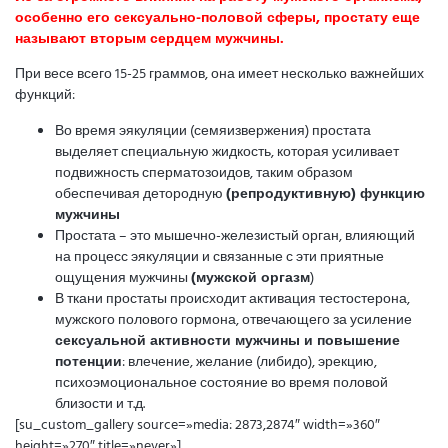
особенно его сексуально-половой сферы, простату еще
называют вторым сердцем мужчины.
При весе всего 15-25 граммов, она имеет несколько важнейших
функций:
Во время эякуляции (семяизвержения) простата
выделяет специальную жидкость, которая усиливает
подвижность сперматозоидов, таким образом
обеспечивая детородную
(репродуктивную) функцию
мужчины
Простата – это мышечно-железистый орган, влияющий
на процесс эякуляции и связанные с эти приятные
ощущения мужчины
(мужской оргазм
)
В ткани простаты происходит активация тестостерона,
мужского полового гормона, отвечающего за усиление
сексуальной активности мужчины и повышение
потенции
: влечение, желание (либидо), эрекцию,
психоэмоциональное состояние во время половой
близости и т.д.
[su_custom_gallery source=»media: 2873,2874″ width=»360″
height=»270″ title=»never»]