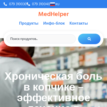
079 310030
079 310040
RU
MedHelper
Продукты
Инфо-блок
Контакты
Хроническая боль
в копчике –
эффективное