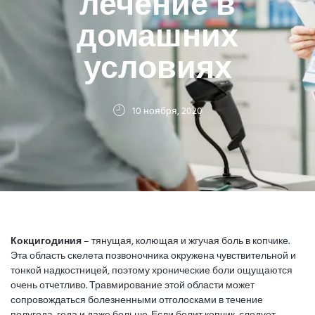
лечение в
домашних
условиях
10 ноября, 2020
Кокцигодиния
– тянущая, колющая и жгучая боль в копчике.
Эта область скелета позвоночника окружена чувствительной и
тонкой надкостницей, поэтому хронические боли ощущаются
очень отчетливо. Травмирование этой области может
сопровождаться болезненными отголосками в течение
полугода, года и даже больше. Если болит копчик, следует