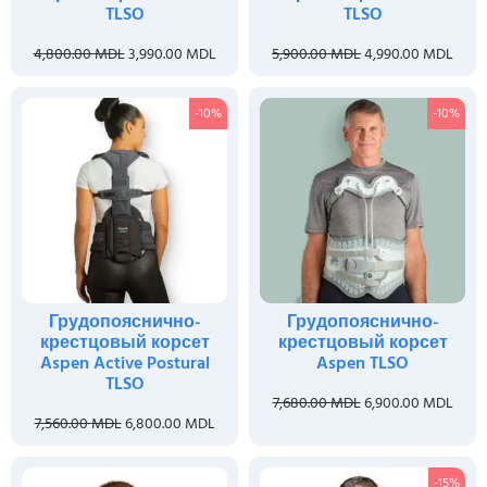
TLSO
TLSO
4,800.00
MDL
3,990.00
MDL
5,900.00
MDL
4,990.00
MDL
-10%
-10%
Грудопояснично-
Грудопояснично-
крестцовый корсет
крестцовый корсет
Aspen Active Postural
Aspen TLSO
TLSO
7,680.00
MDL
6,900.00
MDL
7,560.00
MDL
6,800.00
MDL
-15%