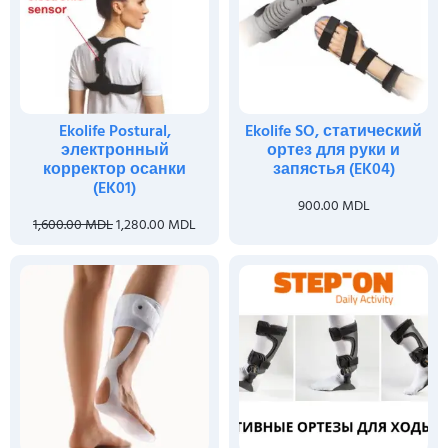
Ekolife Postural,
Ekolife SO, статический
электронный
ортез для руки и
корректор осанки
запястья (EK04)
(EK01)
900.00
MDL
1,600.00
MDL
1,280.00
MDL