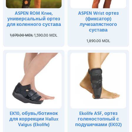
ASPEN ROM Knee,
ASPEN Wrist ортез
универсальный ортез
(фиксатор)
для коленного сустава
лучезапястного
сустава
1,870.00
MDL
1,590.00
MDL
1,890.00
MDL
EK10, обувь/ботинок
Ekolife ASF, ортез
для коррекции Hallux
голеностопный с
Valgus (Ekolife)
подушечками (EK02)