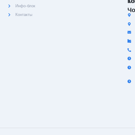
Ко
То
Инфо-блок
Чо
Контакты