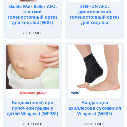
Ekolife Walk Reflex AFO,
STEP-ON AFO,
жесткий
динамический
голеностопный ортез
голеностопный ортез
для ходьбы (EK05)
для ходьбы
750.00
MDL
Бандаж (пояс) при
Бандаж для
пупочной грыже у
ахиллесова сухожилия
детей Wingmed (WP928)
Wingmed (W607)
300.00
MDL
990.00
MDL