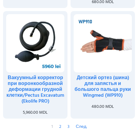
680.00
MDL
Вакуумный корректор
Детский ортез (шина)
при воронкообразной
для запястья и
деформации грудной
большого пальца руки
клетки/Pectus Excavatum
Wingmed (WP910)
(Ekolife PRO)
480.00
MDL
5,960.00
MDL
1
2
3
След.