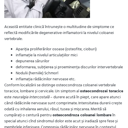
Această entitate clinică întrunește o multitudine de simptome ce
reflectă modificările degenerative-inflamatorii la nivelul coloanei
vertebrale:
Apariția proliferărilor osoase (osteofite, cioburi)
inflamație la nivelul articulațiilor mici
depunerea sărurilor
deformarea, subțierea și proeminența discurilor intervertebrale
Nodulii (herniile) Schmorl
inflamația rădăcinilor nervoase etc.
Conform localizării se distinge osteocondroza coloanei vertebrale
toracice, lombare și cervicale. Un simptom al
osteocondrozei toracice
este
neuralgia intercostală
– durere acută în piept, care apare atunci
când rădăcinile nervoase sunt comprimate. Intensitatea durerii crește
odată cu inhalarea aerului, râsul, tusea și mișcarea. Merită să
cumpărați o centură pentru
osteocondroza coloanei lombare
în
special atunci cînd sindromul dolor este acut și iradiază spre fese și
membrlele inferioare. Compresia rădăcinilor nervoase în contextul