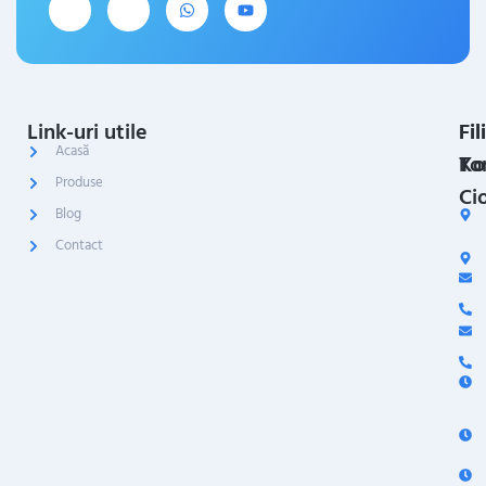
Link-uri utile
Fil
Fil
Acasă
Ko
To
Produse
Ci
Blog
Contact