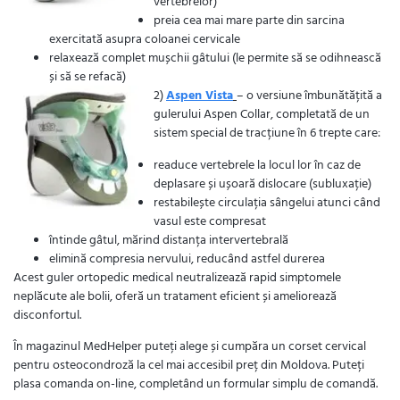
vertebrelor)
preia cea mai mare parte din sarcina
exercitată asupra coloanei cervicale
relaxează complet mușchii gâtului (le permite să se odihnească
și să se refacă)
2)
Aspen Vista
– o versiune îmbunătățită a
gulerului Aspen Collar, completată de un
sistem special de tracțiune în 6 trepte care:
readuce vertebrele la locul lor în caz de
deplasare și ușoară dislocare (subluxație)
restabilește circulația sângelui atunci când
vasul este compresat
întinde gâtul, mărind distanța intervertebrală
elimină compresia nervului, reducând astfel durerea
Acest guler ortopedic medical neutralizează rapid simptomele
neplăcute ale bolii, oferă un tratament eficient și ameliorează
disconfortul.
În magazinul MedHelper puteți alege și cumpăra un corset cervical
pentru osteocondroză la cel mai accesibil preț din Moldova. Puteți
plasa comanda on-line, completând un formular simplu de comandă.