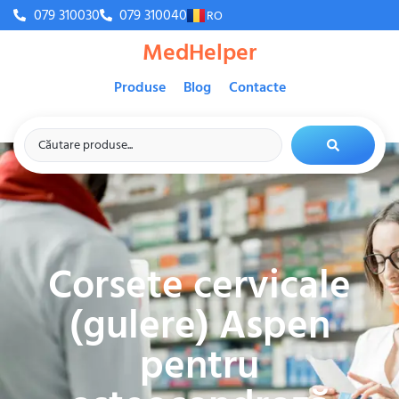
079 310030
079 310040
RO
MedHelper
Produse
Blog
Contacte
Corsete cervicale
(gulere) Aspen
pentru