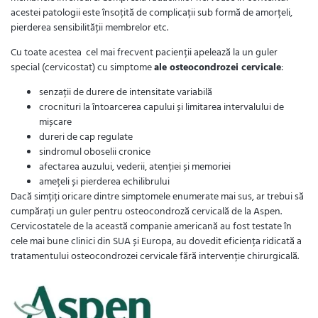
acestei patologii este însoțită de complicații sub formă de amorțeli,
pierderea sensibilității membrelor etc.
Cu toate acestea cel mai frecvent pacienții apelează la un guler
special (cervicostat) cu simptome
ale osteocondrozei cervicale
:
senzații de durere de intensitate variabilă
crocnituri la întoarcerea capului și limitarea intervalului de
mișcare
dureri de cap regulate
sindromul oboselii cronice
afectarea auzului, vederii, atenției și memoriei
amețeli și pierderea echilibrului
Dacă simțiți oricare dintre simptomele enumerate mai sus, ar trebui să
cumpărați un guler pentru osteocondroză cervicală de la Aspen.
Cervicostatele de la această companie americană au fost testate în
cele mai bune clinici din SUA și Europa, au dovedit eficiența ridicată a
tratamentului osteocondrozei cervicale fără intervenție chirurgicală.