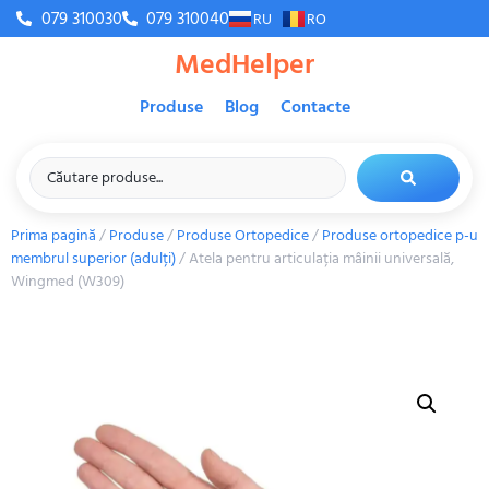
079 310030
079 310040
RU
RO
MedHelper
Produse
Blog
Contacte
Prima pagină
/
Produse
/
Produse Ortopedice
/
Produse ortopedice p-u
membrul superior (adulți)
/ Atela pentru articulația mâinii universală,
Wingmed (W309)