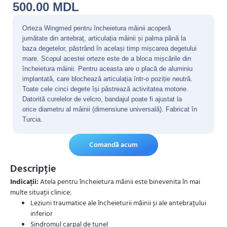
500.00
MDL
Orteza Wingmed pentru încheietura mâinii acoperă
jumătate din antebraț, articulația mâinii și palma până la
baza degetelor, păstrând în același timp mișcarea degetului
mare. Scopul acestei orteze este de a bloca mișcările din
încheietura mâinii. Pentru aceasta are o placă de aluminiu
implantată, care blochează articulația într-o poziție neutră.
Toate cele cinci degete își păstrează activitatea motorie.
Datorită curelelor de velcro, bandajul poate fi ajustat la
orice diametru al mâinii (dimensiune universală). Fabricat în
Turcia.
Comandă acum
Descripție
Indicații:
Atela pentru încheietura mâinii este binevenita în mai
multe situații clinice:
Leziuni traumatice ale încheieturii mâinii și ale antebrațului
inferior
Sindromul carpal de tunel