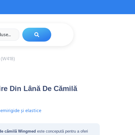
 (W418)
ire Din Lână De Cămilă
emirigide și elastice
ă de cămilă Wingmed
este concepută pentru a oferi