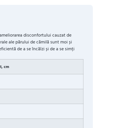
a ameliorarea disconfortului cauzat de
urale ale părului de cămilă sunt moi și
icientă de a se încălzi și de a se simți
, cm