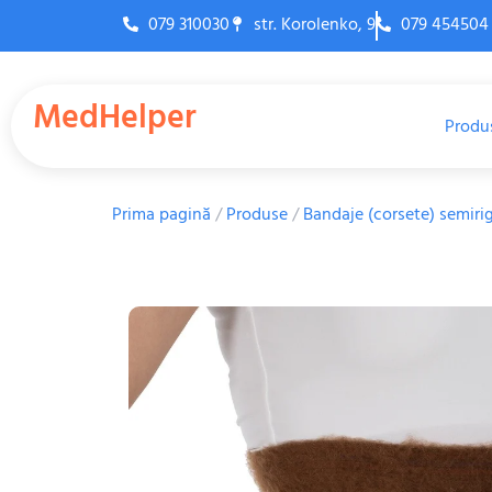
079 310030
str. Korolenko, 9
079 454504
MedHelper
Produ
Prima pagină
/
Produse
/
Bandaje (corsete) semirig