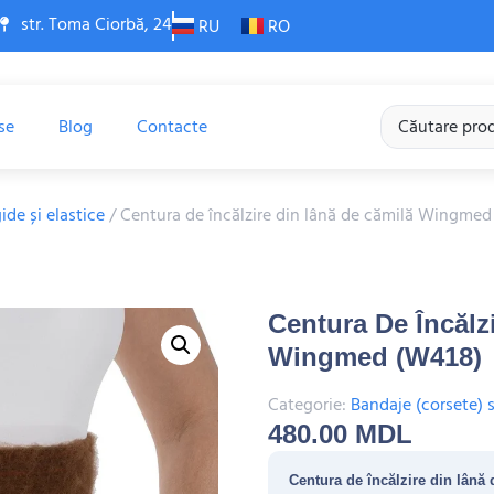
str. Toma Ciorbă, 24
RU
RO
se
Blog
Contacte
ide și elastice
/ Centura de încălzire din lână de cămilă Wingmed
Centura De Încălz
Wingmed (W418)
Categorie:
Bandaje (corsete) s
480.00
MDL
Centura de încălzire din lân