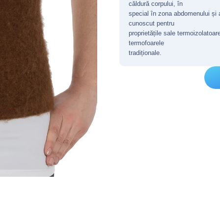
căldură corpului, în
special în zona abdomenului și a
cunoscut pentru
proprietățile sale termoizolatoar
termofoarele
tradiționale.