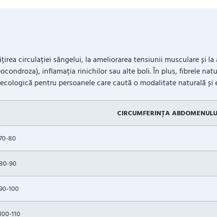
irea circulației sângelui, la ameliorarea tensiunii musculare și l
ocondroza), inflamația rinichilor sau alte boli. În plus, fibrele nat
 ecologică pentru persoanele care caută o modalitate naturală și ef
CIRCUMFERINȚA ABDOMENULUI
70-80
80-90
90-100
100-110