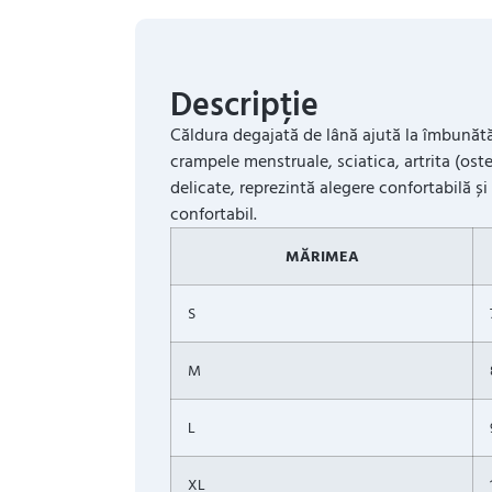
Descripție
Căldura degajată de lână ajută la îmbunătăț
crampele menstruale, sciatica, artrita (oste
delicate, reprezintă alegere confortabilă și
confortabil.
MĂRIMEA
S
M
L
XL