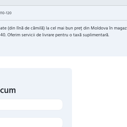
110-120
pate (din lînă de cămilă) la cel mai bun preț din Moldova în mag
40. Oferim servicii de livrare pentru o taxă suplimentară.
acum