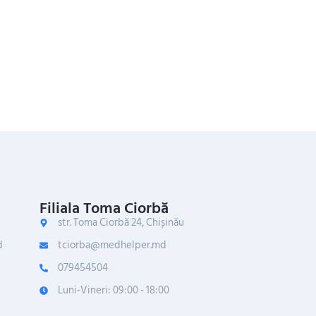
Filiala Toma Ciorbă
str. Toma Ciorbă 24, Chișinău
d
tciorba@medhelper.md
079454504
Luni-Vineri: 09:00 - 18:00