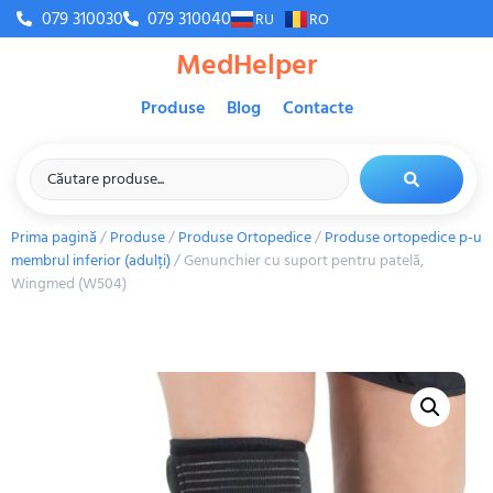
079 310030
079 310040
RU
RO
MedHelper
Produse
Blog
Contacte
Prima pagină
/
Produse
/
Produse Ortopedice
/
Produse ortopedice p-u
membrul inferior (adulți)
/ Genunchier cu suport pentru patelă,
Wingmed (W504)