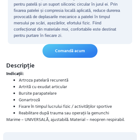
pentru patelă și un suport siliconic circular în jurul ei. Prin
fixarea patelei și compresia locală aplicată, reduce durerea
provocată de deplasarile mecanice a patelei în timpul
mersului pe scări, așezărilor, efortului fizic. Fiind
confecționat din materiale moi, confortabile este destinat
pentru purtare în fiecare zi.
Comandă acum
Descripție
Indicații:
Artroza patelară recurentă
Artrită cu exudat articular
Bursite parapatelare
Gonartroză
Fixare în timpul lucrului fizic / activităților sportive
Reabilitare după trauma sau operații la genunchi
Marime – UNIVERSALĂ, ajustabilă. Material – neopren respirabil.