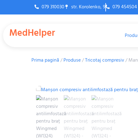
079 310030
str. Korolenko, 9
079 454504
MedHelper
Produ
Prima pagină
/
Produse
/
Tricotaj compresiv
/ Man