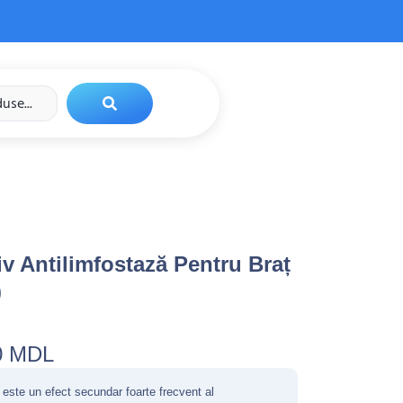
 Antilimfostază Pentru Braț
)
0
MDL
 este un efect secundar foarte frecvent al