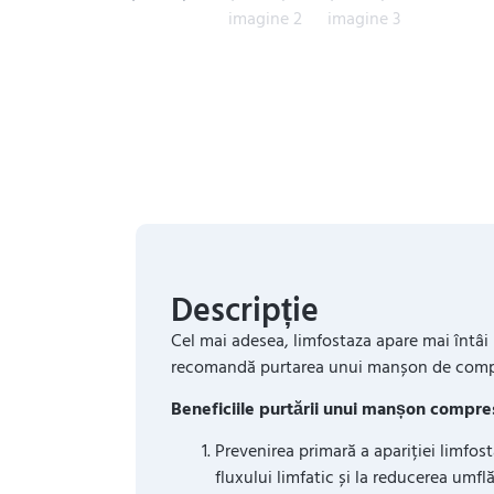
Descripție
Cel mai adesea, limfostaza apare mai întâi l
recomandă purtarea unui manșon de compr
Beneficiile purtării unui manșon compre
Prevenirea primară a apariției limfo
fluxului limfatic și la reducerea umflă