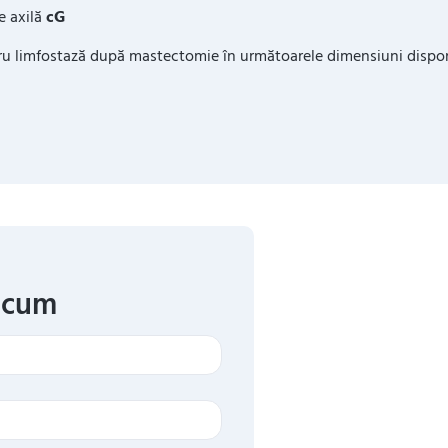
e axilă
cG
 limfostază după mastectomie în următoarele dimensiuni dispon
acum