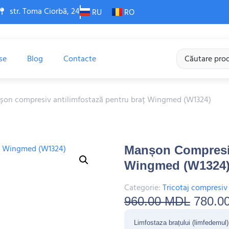
str. Toma Ciorbă, 24
RU
RO
se
Blog
Contacte
șon compresiv antilimfostază pentru braț Wingmed (W1324)
Manșon Compresiv
Wingmed (W1324
Categorie:
Tricotaj compresiv
960.00
MDL
780.0
Limfostaza brațului (limfedemul)