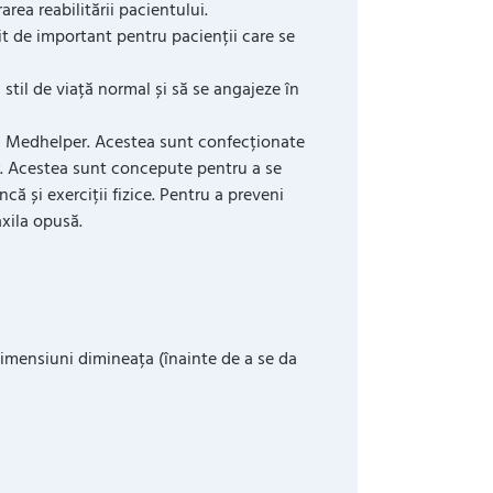
rea reabilitării pacientului.
it de important pentru pacienții care se
stil de viață normal și să se angajeze în
l Medhelper. Acestea sunt confecționate
lor. Acestea sunt concepute pentru a se
ncă și exerciții fizice. Pentru a preveni
axila opusă.
imensiuni dimineața (înainte de a se da