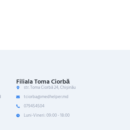
Filiala Toma Ciorbă
str. Toma Ciorbă 24, Chișinău
d
tciorba@medhelper.md
079454504
Luni-Vineri: 09:00 - 18:00