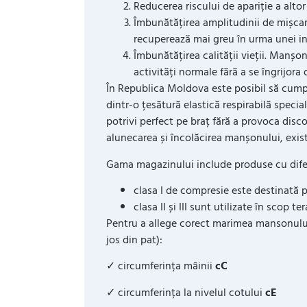
Reducerea riscului de apariție a altor
Îmbunătățirea amplitudinii de mișcare
recuperează mai greu în urma unei int
Îmbunătățirea calității vieții. Manșo
activități normale fără a se îngrijora
În Republica Moldova este posibil să cum
dintr-o țesătură elastică respirabilă specia
potrivi perfect pe braț fără a provoca discon
alunecarea și încolăcirea manșonului, există
Gama magazinului include produse cu difer
clasa I de compresie este destinată pr
clasa II și III sunt utilizate în scop 
Pentru a allege corect marimea mansonului
jos din pat):
✓ circumferința mâinii
cC
✓ circumferința la nivelul cotului
cE