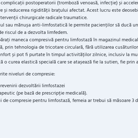
 complicații postoperatorii (tromboză venoasă, infecție) și accelera
 și reducerea rigidității brațului afectat. Acest lucru este deoseb
ervenții chirurgicale radicale traumatice.
nul sau mănușa anti-limfostatică le permite pacienților să ducă un 
 de riscul de a dezvolta limfedem.
părați maneca compresivă pentru limfostază în magazinul medica
lă, prin tehnologia de tricotare circulară, fără utilizarea cusături
fort și pot fi purtate în timpul activităților zilnice, inclusiv la mu
 o curea elastică specială care se atașează fie la sutien, fie prin 
ite niveluri de compresie:
evenirii dezvoltării limfostazei
terapeutic (pe bază de prescripție medicală).
 de compresie pentru limfostază, femeia ar trebui să măsoare 3 d