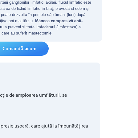
ii ganglionilor limfatici axilari, fluxul limfatic este
larea de lichid limfatic în braț, provocând edem și
 poate dezvolta în primele săptămâni (luni) după
âțiva ani mai târziu.
Mâneca compresivă anti-
 a preveni și trata limfedemul (limfostaza) al
e care au suferit mastectomie.
Comandă acum
ncție de amploarea umflăturii, se
presie ușoară, care ajută la îmbunătățirea