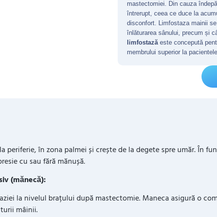
mastectomiei. Din cauza îndepărtăr
întrerupt, ceea ce duce la acumu
disconfort. Limfostaza mainii se
înlăturarea sânului, precum și c
limfostază
este concepută pentru
membrului superior la pacientel
a periferie, în zona palmei și crește de la degete spre umăr. În fu
esie cu sau fără mănușă.
siv (mănecă):
staziei la nivelul brațului după mastectomie. Maneca asigură o com
turii mâinii.