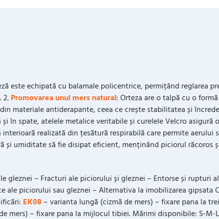
ză este echipată cu balamale policentrice, permițând reglarea prec
. 2.
Promovarea unui mers natural
: Orteza are o talpă cu o form
din materiale antiderapante, ceea ce crește stabilitatea și încrede
ă și în spate, atelele metalice veritabile și curelele Velcro asigură o
 interioară realizată din țesătură respirabilă care permite aerului
 și umiditate să fie disipat eficient, menținând piciorul răcoros ș
ale gleznei – Fracturi ale piciorului și gleznei – Entorse și rupturi
e ale piciorului sau gleznei – Alternativa la imobilizarea gipsat
ficări:
EK08
– varianta lungă (cizmă de mers) – fixare pana la tre
e mers) – fixare pana la mijlocul tibiei. Mărimi disponibile: S-M-