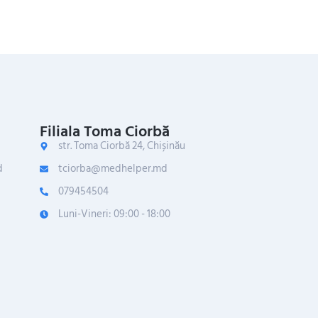
Filiala Toma Ciorbă
str. Toma Ciorbă 24, Chișinău
d
tciorba@medhelper.md
079454504
Luni-Vineri: 09:00 - 18:00