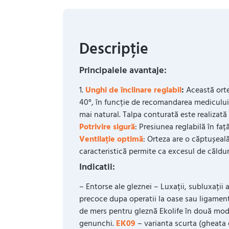
Descripție
Principalele avantaje:
1.
Unghi de înclinare reglabil
:
Această orte
40°, în funcție de recomandarea medicului
mai natural. Talpa conturată este realizată 
Potrivire sigură
: Presiunea reglabilă în faț
Ventilație optimă
: Orteza are o căptușeală
caracteristică permite ca excesul de căldură
Indicatii:
– Entorse ale gleznei – Luxații, subluxații 
precoce dupa operatii la oase sau ligament
de mers pentru gleznă Ekolife în două modi
genunchi.
EK09
– varianta scurta (gheata d