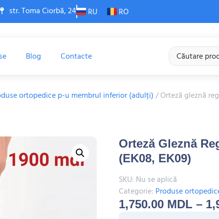
str. Toma Ciorbă, 24
RU
RO
se
Blog
Contacte
duse ortopedice p-u membrul inferior (adulți)
/ Orteză gleznă reg
Orteză Gleznă Reg
(EK08, EK09)
SKU:
Nu se aplică
Categorie:
Produse ortopedice
1,750.00
MDL
–
1,