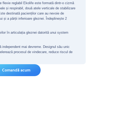
 flexie reglabil Ekolife este formată dintr-o cizmă
ale și respirabil, două atele verticale de stabilizare
Este destinată pacienților care au nevoie de
ui și a părții inferioare gleznei. Îndeplinește 2
lor în articulația gleznei datorită unui system
gă independent mai devreme. Designul său unic
elerează procesul de vindecare, reduce riscul de
Comandă acum