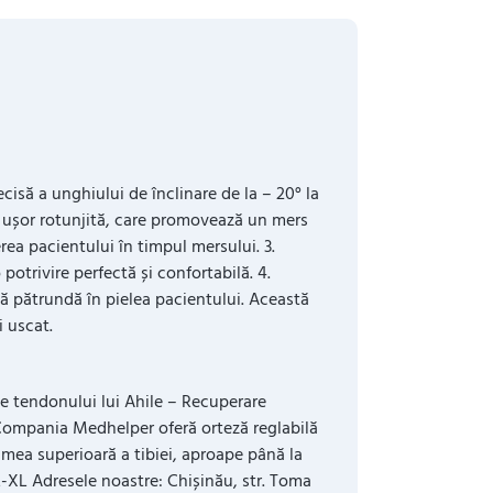
isă a unghiului de înclinare de la – 20° la
ă ușor rotunjită, care promovează un mers
rea pacientului în timpul mersului. 3.
 potrivire perfectă și confortabilă. 4.
 să pătrundă în pielea pacientului. Această
i uscat.
 ale tendonului lui Ahile – Recuperare
a Compania Medhelper oferă orteză reglabilă
imea superioară a tibiei, aproape până la
L-XL Adresele noastre: Chișinău, str. Toma