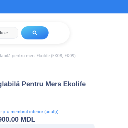
labilă pentru mers Ekolife (EK08, EK09)
labilă Pentru Mers Ekolife
 p-u membrul inferior (adulți)
900.00
MDL