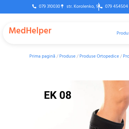
079 310030
str. Korolenko, 9
079 454504
MedHelper
Produ
Prima pagină
/
Produse
/
Produse Ortopedice
/
Pro