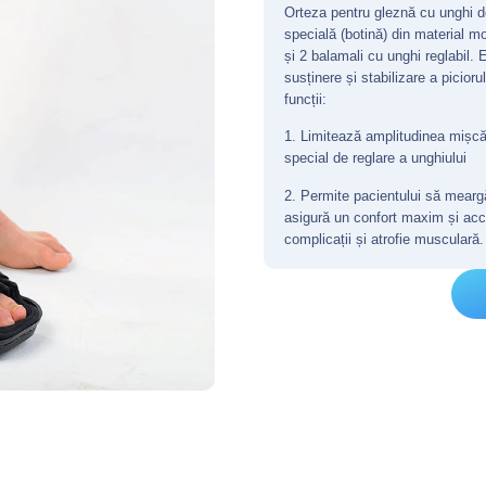
Orteza pentru gleznă cu unghi de
specială (botină) din material mo
și 2 balamali cu unghi reglabil. 
susținere și stabilizare a piciorul
funcții:
1. Limitează amplitudinea mișcări
special de reglare a unghiului
2. Permite pacientului să mear
asigură un confort maxim și acc
complicații și atrofie musculară.