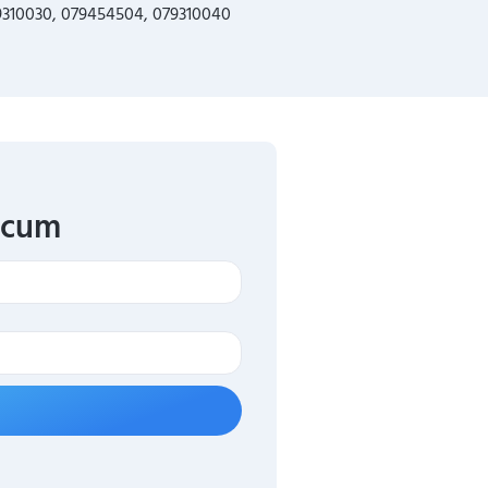
079310030, 079454504, 079310040
acum