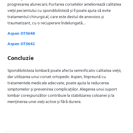
progresarea alunecarii. Purtarea corsetelor ameliorează calitatea
vieții pecientului cu spondilolisteză și îl poate ajuta să evite
tratamentul chirurgical, care este destul de anevoios și
traumatizant, cu o recuperare îndelungată…
Aspen OTS648
Aspen OTS642
Concluzie
Spondilolisteza lombară poate afecta semnificativ calitatea vieții,
dar utilizarea unui corset ortopedic Aspen, împreună cu
tratamentele medicale adecvate, poate ajuta la reducerea
simptomelor și prevenirea complicațiilor. Alegerea unui suport
lombar corespunzător contribuie la stabilizarea coloanei și la
menținerea unei vieți active și fără durere.