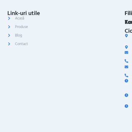
Link-uri utile
Fil
Fil
Acasă
Ko
To
Produse
Ci
Blog
Contact