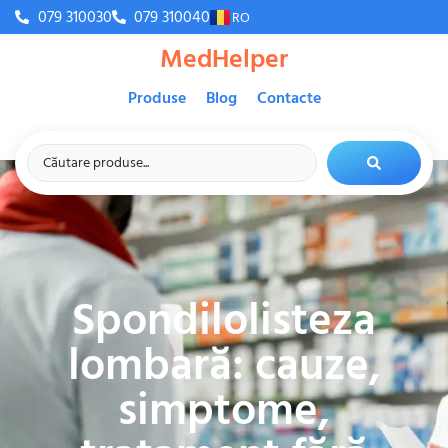
079 310030
079 310040
RO
MedHelper
Produse
Blog
Contacte
Spondilolisteza
lombară: cauze,
simptome,