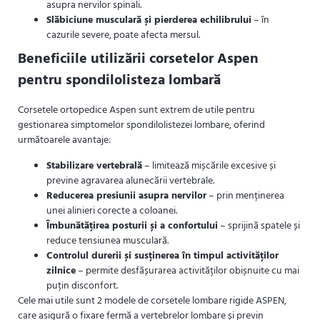
asupra nervilor spinali.
Slăbiciune musculară și pierderea echilibrului
– în
cazurile severe, poate afecta mersul.
Beneficiile utilizării corsetelor Aspen
pentru spondilolisteza lombară
Corsetele ortopedice Aspen sunt extrem de utile pentru
gestionarea simptomelor spondilolistezei lombare, oferind
următoarele avantaje:
Stabilizare vertebrală
– limitează mișcările excesive și
previne agravarea alunecării vertebrale.
Reducerea presiunii asupra nervilor
– prin menținerea
unei alinieri corecte a coloanei.
Îmbunătățirea posturii și a confortului
– sprijină spatele și
reduce tensiunea musculară.
Controlul durerii și susținerea în timpul activităților
zilnice
– permite desfășurarea activităților obișnuite cu mai
puțin disconfort.
Cele mai utile sunt 2 modele de corsetele lombare rigide ASPEN,
care asigură o fixare fermă a vertebrelor lombare și previn