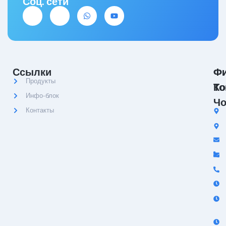
Соц. сети
Ссылки
Ф
Ф
Продукты
Ко
То
Инфо-блок
Чо
Контакты