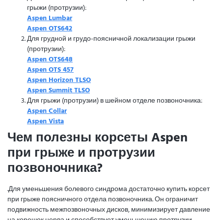
грыжи (протрузии):
Aspen Lumbar
Aspen OTS642
Для грудной и грудо-поясничной локализации грыжи
(протрузии):
Aspen OTS648
Aspen OTS 457
Aspen Horizon TLSO
Aspen Summit TLSO
Для грыжи (протрузии) в шейном отделе позвоночника:
Aspen Collar
Aspen Vista
Чем полезны корсеты Aspen
при грыже и протрузии
позвоночника?
.Для уменьшения болевого синдрома достаточно купить корсет
при грыже поясничного отдела позвоночника. Он ограничит
подвижность межпозвоночных дисков, минимизирует давление
на корешок нерва и способствует уменьшению протрузии.