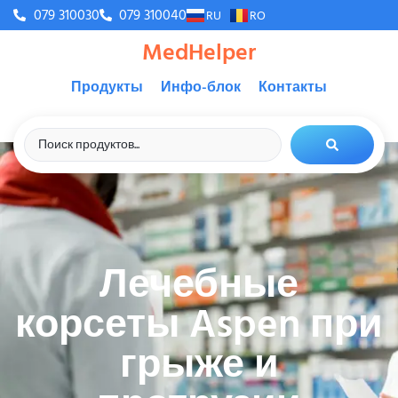
079 310030
079 310040
RU
RO
MedHelper
Продукты
Инфо-блок
Контакты
Лечебные
корсеты Aspen при
грыже и