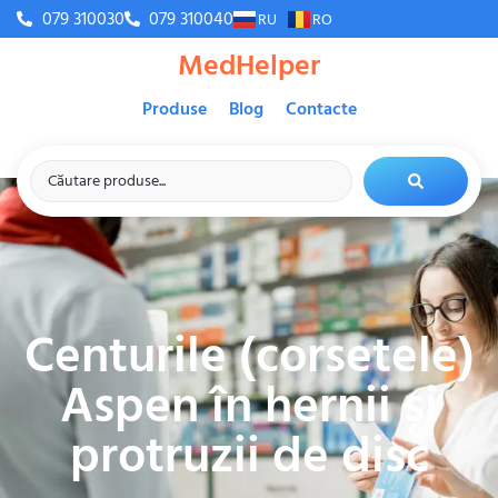
079 310030
079 310040
RU
RO
MedHelper
Produse
Blog
Contacte
Centurile (corsetele)
Aspen în hernii și
protruzii de disc