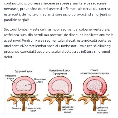
conținutul discului iese și începe să apese și mai tare pe rădăcinile
nervoase, provocând dureri severe și inflamații ale nervului. Durerea
este acută, de multe ori radiantă spre picior, provocând amorțeală și
paralizie parțială.
Sectorul lombar – este cel mai mobil segment al coloanei vertebrale,
astfel cca 80% din hernii sau protruzii de disc sunt localizate anume la
acest nivel. Pentru fixarea segmentului afecat, este indicată purtarea
unei centuri/corset lombar special. Lumbostatul va ajuta să eliminați
presiunea exercitată asupra discului afectat și va înlătura sindromul
dolor.