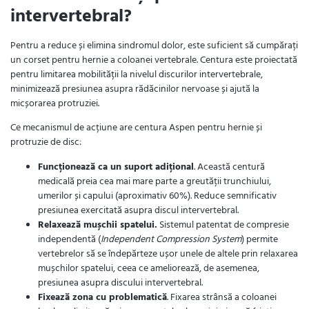
intervertebral?
Pentru a reduce și elimina sindromul dolor, este suficient să cumpărați
un corset pentru hernie a coloanei vertebrale. Centura este proiectată
pentru limitarea mobilității la nivelul discurilor intervertebrale,
minimizează presiunea asupra rădăcinilor nervoase și ajută la
micșorarea protruziei.
Ce mecanismul de acțiune are centura Aspen pentru hernie și
protruzie de disc:
Funcționează ca un suport adițional
. Această centură
medicală preia cea mai mare parte a greutății trunchiului,
umerilor și capului (aproximativ 60%). Reduce semnificativ
presiunea exercitată asupra discul intervertebral.
Relaxează mușchii spatelui.
Sistemul patentat de compresie
independentă (
Independent Compression System
) permite
vertebrelor să se îndepărteze ușor unele de altele prin relaxarea
mușchilor spatelui, ceea ce ameliorează, de asemenea,
presiunea asupra discului intervertebral.
Fixează zona cu problematică
. Fixarea strânsă a coloanei