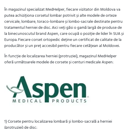
În magazinul specializat MedHelper, fiecare vizitator din Moldova va
putea achiziționa corsetul lombar potrivit și alte modele de orteze
cervicale, lombare, toraco-lombare și lombo-sacrale destinate pentru
tratamentul herniei de disc. Aici veți găsi o gamă largă de produse de
la binecunoscutul brand Aspen, care ocupă o poziție de lider în SUA și
Europa. Fiecare corset ortopedic deține un certificat de calitate de la
producător și un preț accesibil pentru fiecare cetățean al Moldovei.
În funcție de localizarea herniei (protruziei), magazinul MedHelper
oferă următoarele modele de corsete și centuri medicale Aspen:
1) Corsete pentru localizarea lombară și lombo-sacrală a herniei
(protruziei) de disc: