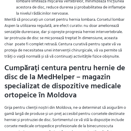
lombare limitează mișcarea vertebrelor, minimizează fricțiunea
acestora de disc, reduce durerea și probabilitatea de inflamație
la nivelul rădăcinilor nervoase.
Merită să procurați un corset pentru hernia lombara. Corsetul lombar
Aspen la utilizarea regulată, are efect curativ: nu doar ameliorează
senzațiile dureroase, dar și oprește progresia herniei intervertebrale.
Iar protruzia de disc se micșorează treptat în dimensiune, aceasta
chiar poate fi complet retrasă. Centura curativă pentru spate vă va
proteja de necesitatea unei intervenții chirurgicale, vă va permite să
trăiți o viață normală și să vă continuați activitățile fizice obișnuite.
Cumpărați centura pentru hernie de
disc de la MedHelper – magazin
specializat de dispozitive medicale
ortopeice în Moldova
Grija pentru clienții noștri din Moldova, ne-a determinat să asigurăm o
gamă largă de produse și un preț accesibil pentru corsetele destinate
herniei și protruziei de disc. Sortimentul ce vă stă la dispoziție include
corsete medicale ortopedice profesionale de la binecunoscuta