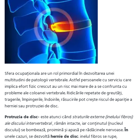
Sfera ocupaționala are un rol primordial în dezvoltarea unei
multitudini de patologii vertebrale. Astfel persoanele cu serviciu care
implica efort fizic crescut au un risc mai mare de a se confrunta cu
probleme ale coloanei vertebrale. Ridicările repetate de greutăți,
tragerile, împingerile, îndoirile, răsucirile pot crește riscul de apariție a
herniei sau protruziei de disc.
Protruzia de disc-
este atunci când
straturile externe (inelului fibros)
ale discului intervertebral
, rămân intacte, iar conținutul (nucleul
discului) se bombează, proimină și apasă pe rădăcinele nervoase.
În
unele cazuri, se dezvoltă
hernie de disc
: inelul fibros se rupe,