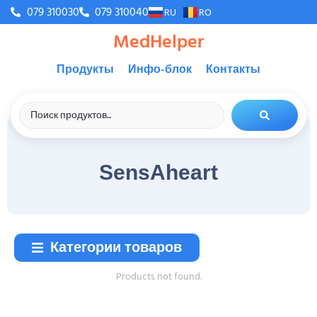
079 310030
079 310040
RU
RO
MedHelper
Продукты
Инфо-блок
Контакты
SensAheart
Категории товаров
Products not found.