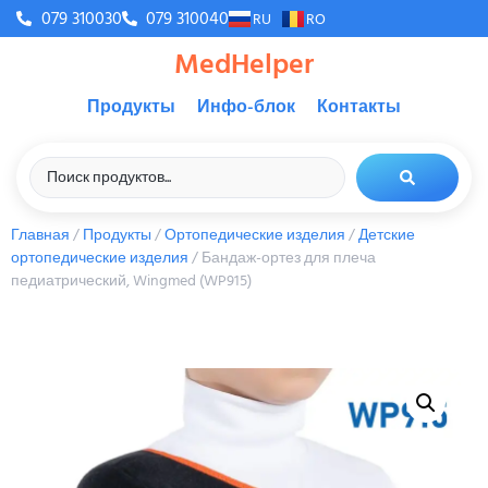
079 310030
079 310040
RU
RO
MedHelper
Продукты
Инфо-блок
Контакты
Главная
/
Продукты
/
Ортопедические изделия
/
Детские
ортопедические изделия
/ Бандаж-ортез для плеча
педиатрический, Wingmed (WP915)