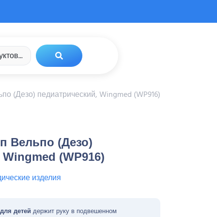
ьпо (Дезо) педиатрический, Wingmed (WP916)
п Вельпо (Дезо)
 Wingmed (WP916)
дические изделия
 для детей
держит руку в подвешенном