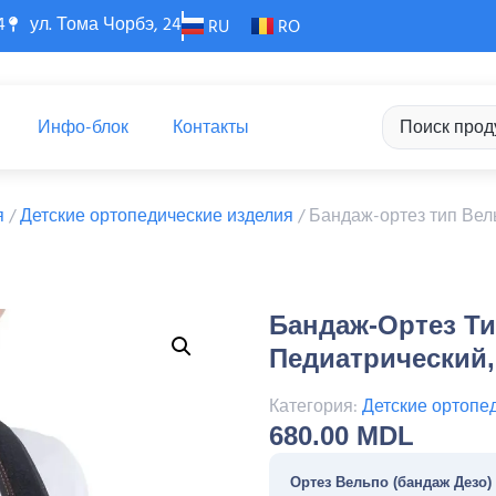
4
ул. Тома Чорбэ, 24
RU
RO
Инфо-блок
Контакты
я
/
Детские ортопедические изделия
/ Бандаж-ортез тип Вел
Бандаж-Ортез Ти
Педиатрический,
Категория:
Детские ортопе
680.00
MDL
Ортез Вельпо (бандаж Дезо)