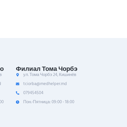
о
Филиал Тома Чорбэ
в
ул. Тома Чорбэ 24, Кишинёв
d
tciorba@medhelper.md
079454504
00
Пон.-Пятница: 09:00 - 18:00