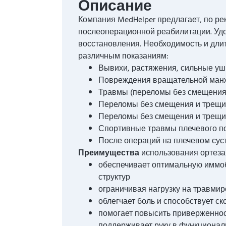
Описание
Компания MedHelper предлагает, по р
послеоперационной реабилитации. Удо
восстановления. Необходимость и дл
различным показаниям:
Вывихи, растяжения, сильные у
Повреждения вращательной ман
Травмы (переломы без смещения
Переломы без смещения и трещи
Переломы без смещения и трещи
Спортивные травмы плечевого п
После операций на плечевом суст
Преимущества
использования ортеза
обеспечивает оптимальную иммо
структур
ограничивая нагрузку на травми
облегчает боль и способствует 
помогает повысить приверженност
поддерживает руку в функциона