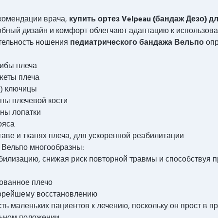
екомендации врача,
купить ортез Velpeau (бандаж Дезо) д
бный дизайн и комфорт облегчают адаптацию к использов
ительность ношения
педиатрического бандажа Вельпо
опр
шибы плеча
жеты плеча
) ключицы
ны плечевой кости
ны лопатки
ояса
аве и тканях плеча, для ускоренной реабилитации
 Вельпо многообразны:
билизацию, снижая риск повторной травмы и способствуя
рованное плечо
скорейшему восстановлению
ь маленьких пациентов к лечению, поскольку он прост в п
льном положении