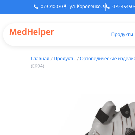
079 310030
ул. Короленко, 9
079 45450
MedHelper
Продукты
Главная
/
Продукты
/
Ортопедические издели
(EK04)