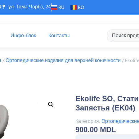
4
ул. Тома Чорбэ, 24
RU
RO
Инфо-блок
Контакты
я
/
Ортопедические изделия для верхней конечности
/ Ekoli
Ekolife SO, Стат
Запястья (EK04)
Категория:
Ортопедические
900.00
MDL