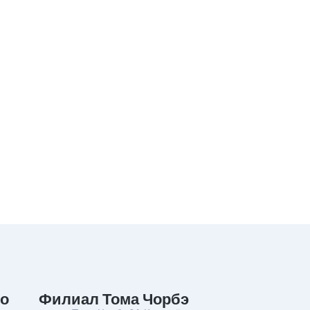
о
Филиал Тома Чорбэ