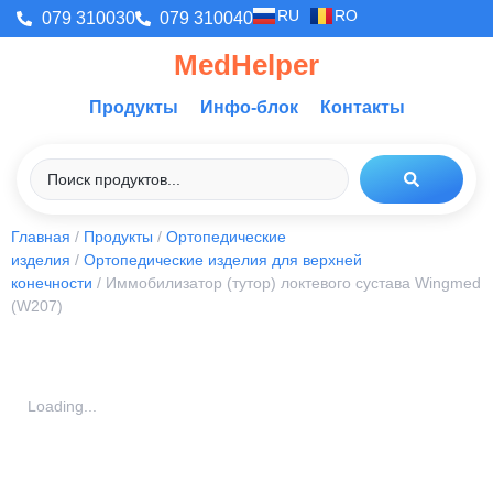
RU
RO
079 310030
079 310040
MedHelper
Продукты
Инфо-блок
Контакты
Главная
/
Продукты
/
Ортопедические
изделия
/
Ортопедические изделия для верхней
конечности
/ Иммобилизатор (тутор) локтевого сустава Wingmed
(W207)
Loading...