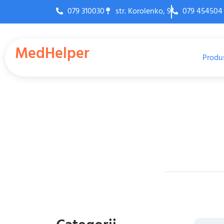
079 310030
str. Korolenko, 9
079 454504
MedHelper
Produ