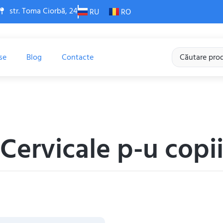
str. Toma Ciorbă, 24
RU
RO
se
Blog
Contacte
Cervicale p-u copi