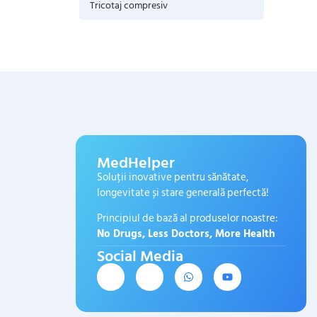
Tricotaj compresiv
MedHelper
Soluții inovative pentru sănătate,
longevitate și stare generală perfectă!
Principiul de bază al produselor noastre:
No Drugs, Less Doctors, More Health
Social Media