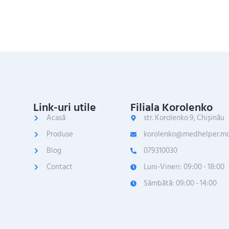
Link-uri utile
Filiala Korolenko
Acasă
str. Korolenko 9, Chișinău
Produse
korolenko@medhelper.m
Blog
079310030
Contact
Luni-Vineri: 09:00 - 18:00
Sâmbătă: 09:00 - 14:00