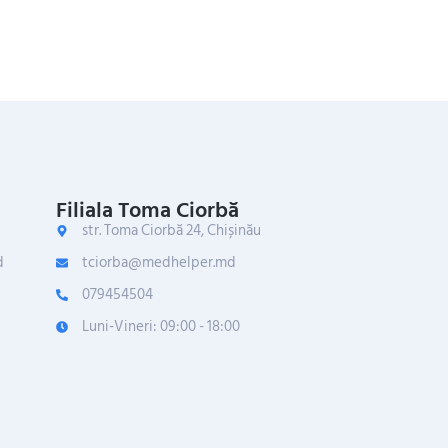
Filiala Toma Ciorbă
str. Toma Ciorbă 24, Chișinău
d
tciorba@medhelper.md
079454504
Luni-Vineri: 09:00 - 18:00