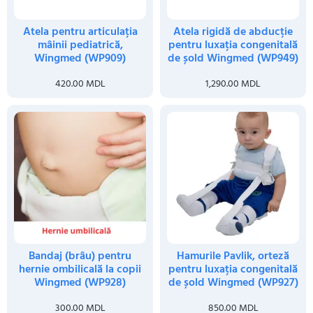
Atela pentru articulația
Atela rigidă de abducție
mâinii pediatrică,
pentru luxația congenitală
Wingmed (WP909)
de șold Wingmed (WP949)
420.00
MDL
1,290.00
MDL
Bandaj (brâu) pentru
Hamurile Pavlik, orteză
hernie ombilicală la copii
pentru luxația congenitală
Wingmed (WP928)
de șold Wingmed (WP927)
300.00
MDL
850.00
MDL