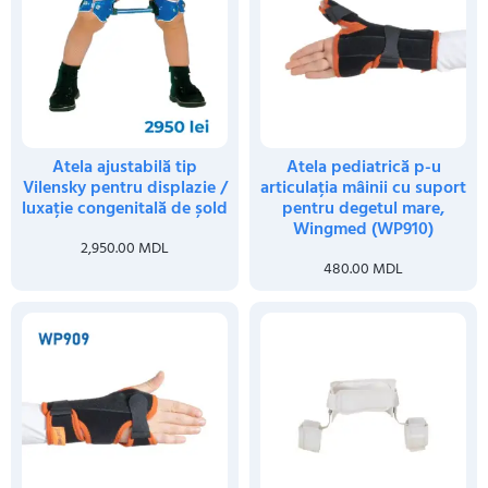
Atela ajustabilă tip
Atela pediatrică p-u
Vilensky pentru displazie /
articulația mâinii cu suport
luxație congenitală de șold
pentru degetul mare,
Wingmed (WP910)
2,950.00
MDL
480.00
MDL