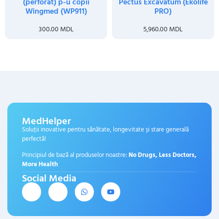
(perforat) p-u copii
Pectus Excavatum (Ekolife
Wingmed (WP911)
PRO)
300.00
MDL
5,960.00
MDL
MedHelper
Soluții inovative pentru sănătate, longevitate și stare generală
perfectă!
Principiul de bază al produselor noastre:
No Drugs, Less Doctors,
More Health
Social Media