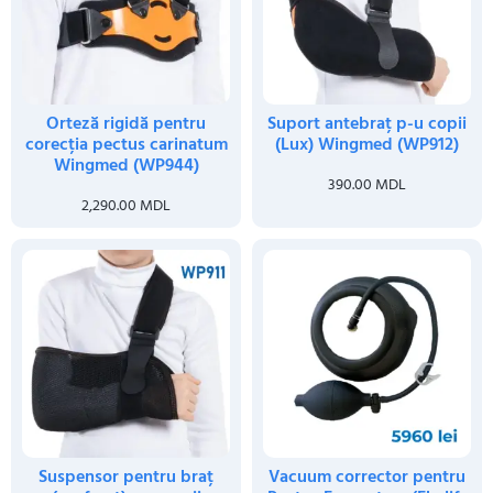
Orteză rigidă pentru
Suport antebraț p-u copii
corecția pectus carinatum
(Lux) Wingmed (WP912)
Wingmed (WP944)
390.00
MDL
2,290.00
MDL
Suspensor pentru braț
Vacuum corrector pentru