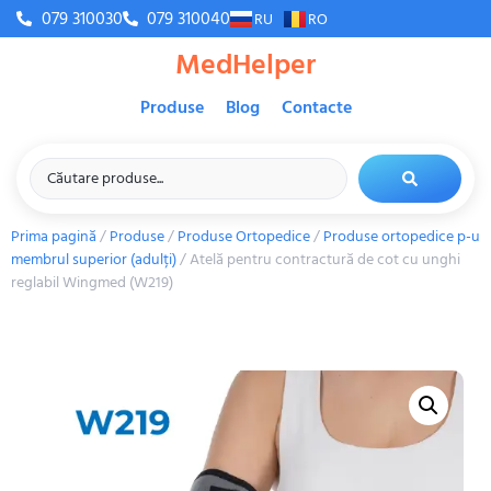
079 310030
079 310040
RU
RO
MedHelper
Produse
Blog
Contacte
Prima pagină
/
Produse
/
Produse Ortopedice
/
Produse ortopedice p-u
membrul superior (adulți)
/ Atelă pentru contractură de cot cu unghi
reglabil Wingmed (W219)