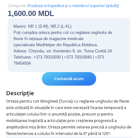
Categorie:
Produse ortopedice p-u membrul superior (adulți)
1,600.00
MDL
Marimi: NR.1 (S-M), NR.2 (L-XL)
Poți cumpăra orteza pentru cot cu reglarea unghiului de
flexie în rețeaua de magazine medicale
specializate MedHelper din Republica Moldova.
Adrese: Chișinău, str. Korolenko 9, str. Toma Ciorbă 24
Telefoane: +373 79310030 | +373 79310040 | +373
79454504
Comandă acum
Descripție
Orteza pentru cot Wingmed (Turcia) cu reglarea unghiului de flexie
este utilizată în situațiile în care este necesară fixarea temporară a
articulației cotului într-o anumită poziție, precum și pentru
mobilizarea treptată a articulației prin creșterea progresivă a
amplitudinii mișcărilor. Orteza permite setarea precisă a unghiului de
flexie/extensie a cotului în intervalul de la 0° până la 120°.