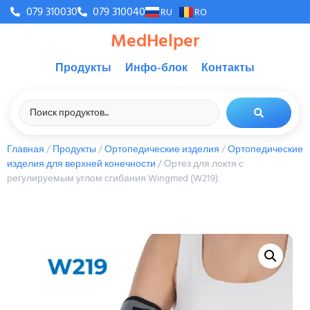
079 310030
079 310040
RU
RO
MedHelper
Продукты
Инфо-блок
Контакты
Главная
/
Продукты
/
Ортопедические изделия
/
Ортопедические
изделия для верхней конечности
/ Ортез для локтя с
регулируемым углом сгибания Wingmed (W219)