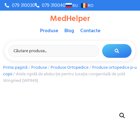
079 310030
079 310040
RU
RO
MedHelper
Produse
Blog
Contacte
Prima pagină
/
Produse
/
Produse Ortopedice
/
Produse ortopedice p-u
copii
/ Atela rigidă de abducție pentru luxația congenitală de șold
Wingmed (WP949)