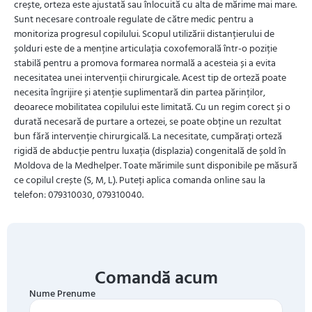
crește, orteza este ajustată sau înlocuită cu alta de mărime mai mare.
Sunt necesare controale regulate de către medic pentru a
monitoriza progresul copilului. Scopul utilizării distanțierului de
șolduri este de a menține articulația coxofemorală într-o poziție
stabilă pentru a promova formarea normală a acesteia și a evita
necesitatea unei intervenții chirurgicale. Acest tip de orteză poate
necesita îngrijire și atenție suplimentară din partea părinților,
deoarece mobilitatea copilului este limitată. Cu un regim corect și o
durată necesară de purtare a ortezei, se poate obține un rezultat
bun fără intervenție chirurgicală. La necesitate, cumpărați orteză
rigidă de abducție pentru luxația (displazia) congenitală de șold în
Moldova de la Medhelper. Toate mărimile sunt disponibile pe măsură
ce copilul crește (S, M, L). Puteți aplica comanda online sau la
telefon: 079310030, 079310040.
Comandă acum
Nume Prenume