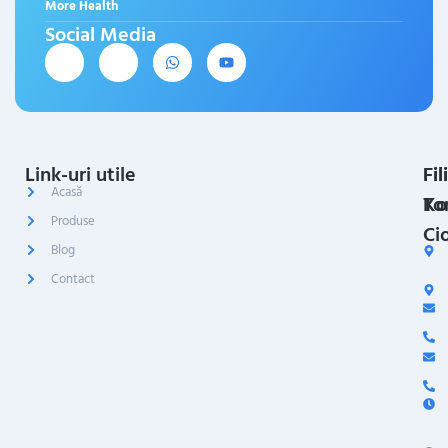
More Health
Social Media
Link-uri utile
Fil
Fil
Acasă
Ko
To
Produse
Ci
Blog
Contact