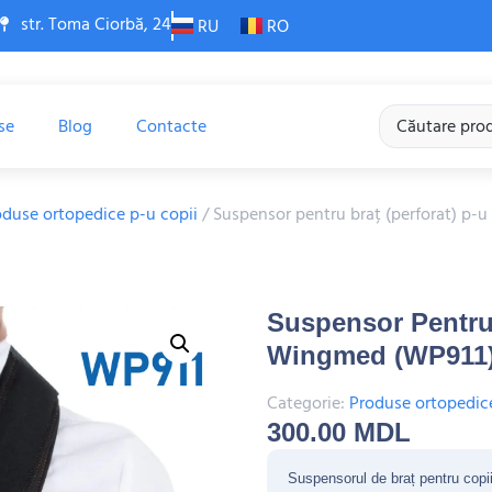
str. Toma Ciorbă, 24
RU
RO
se
Blog
Contacte
oduse ortopedice p-u copii
/ Suspensor pentru braț (perforat) p-
Suspensor Pentru 
Wingmed (WP911
Categorie:
Produse ortopedice
300.00
MDL
Suspensorul de braț pentru copii 