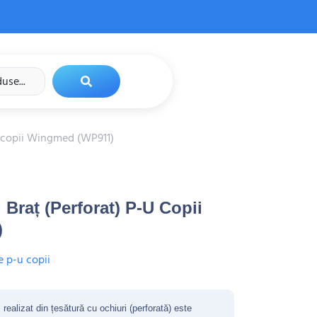
u copii Wingmed (WP911)
Braț (perforat) P-U Copii
)
 p-u copii
realizat din țesătură cu ochiuri (perforată) este