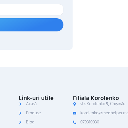
Link-uri utile
Filiala Korolenko
Acasă
str. Korolenko 9, Chișinău
Produse
korolenko@medhelper.m
Blog
079310030