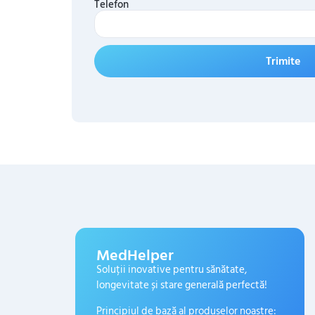
Telefon
Trimite
MedHelper
Soluții inovative pentru sănătate,
longevitate și stare generală perfectă!
Principiul de bază al produselor noastre: