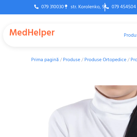
079 310030
str. Korolenko, 9
079 454504
MedHelper
Produ
Prima pagină
/
Produse
/
Produse Ortopedice
/
Pr